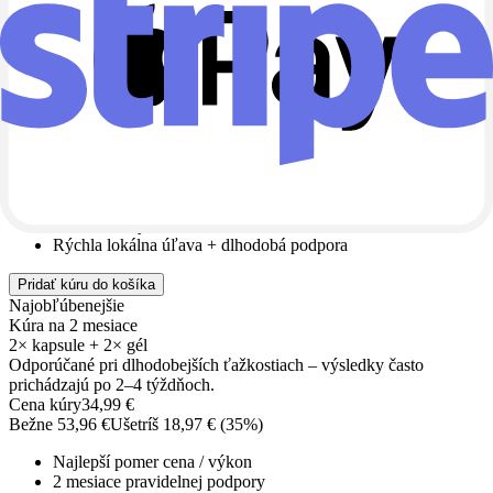
Vyber si kúru
Odporúčané kombinácie na 1–3 mesiace.
Kúra na 1 mesiac
1× kapsule + 1× gél
Najlepší štart, ak chcete otestovať účinok a nastaviť rutinu.
Cena kúry
19,99
€
Bežne
26,98
€
Ušetríš
6,99
€ (
26
%)
Štart pre kĺby zvnútra aj zvonka
Ideálne na vyskúšanie
Rýchla lokálna úľava + dlhodobá podpora
Pridať kúru do košíka
Najobľúbenejšie
Kúra na 2 mesiace
2× kapsule + 2× gél
Odporúčané pri dlhodobejších ťažkostiach – výsledky často
prichádzajú po 2–4 týždňoch.
Cena kúry
34,99
€
Bežne
53,96
€
Ušetríš
18,97
€ (
35
%)
Najlepší pomer cena / výkon
2 mesiace pravidelnej podpory