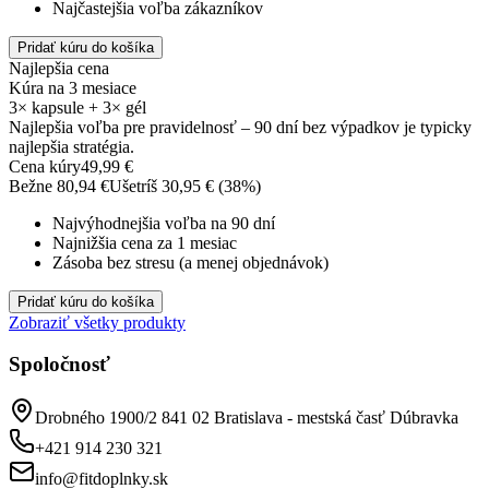
Najčastejšia voľba zákazníkov
Pridať kúru do košíka
Najlepšia cena
Kúra na 3 mesiace
3× kapsule + 3× gél
Najlepšia voľba pre pravidelnosť – 90 dní bez výpadkov je typicky
najlepšia stratégia.
Cena kúry
49,99
€
Bežne
80,94
€
Ušetríš
30,95
€ (
38
%)
Najvýhodnejšia voľba na 90 dní
Najnižšia cena za 1 mesiac
Zásoba bez stresu (a menej objednávok)
Pridať kúru do košíka
Zobraziť všetky produkty
Spoločnosť
Drobného 1900/2 841 02 Bratislava - mestská časť Dúbravka
+421 914 230 321
info@fitdoplnky.sk