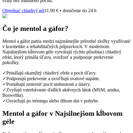
svaly bez mastného pocitu.
Objednať chladivý gél
11,90 € • doručenie do 24 h
Čo je mentol a gáfor?
Mentol a gáfor patria medzi najznámejšie prírodné zložky využívané
v kozmetike a rehabilitačných prípravkoch. V modernom
Najsilnejšom kĺbovom géle vytvárajú rýchlo pôsobiaci chladivý
efekt, ktorý prináša úľavu, sviežosť a podporuje prekrvenie
pokožky.
✓
Prinášajú okamžitý chladivý efekt a pocit úľavy.
✓
Podporujú prekrvenie a uvoľňujú svalové napätie.
✓
Pomáhajú zmierniť pocit stuhnutosti a únavy.
✓
Zvyšujú vstrebávanie ďalších aktívnych látok (MSM, arnika,
Boswellia).
✓
Osviežujú po tréningu alebo dlhom dni v pohybe.
Mentol a gáfor v Najsilnejšom kĺbovom
géle