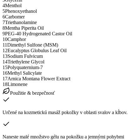
4
Menthol
5
Phenoxyethanol
6
Carbomer
7
Triethanolamine
8
Mentha Piperita Oil
9
PEG-40 Hydrogenated Castor Oil
10
Camphor
11
Dimethyl Sulfone (MSM)
12
Eucalyptus Globulus Leaf Oil
13
Sodium Fulvicum
14
Triethylene Glycol
15
Polyquaternium-7
16
Methyl Salicylate
17
Arnica Montana Flower Extract
18
Limonene
Použitie & bezpečnosť
Určené na kozmetickú masáž pokožky v oblasti svalov a kĺbov.
Naneste malé množstvo gélu na pokožku a jemnými pohybmi