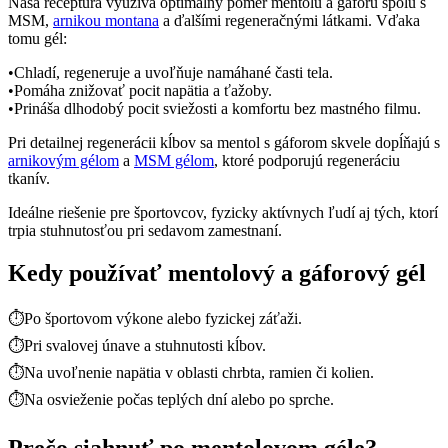
Naša receptúra využíva optimálny pomer mentolu a gáforu spolu s
MSM,
arnikou montana
a ďalšími regeneračnými látkami. Vďaka
tomu gél:
•
Chladí, regeneruje a uvoľňuje namáhané časti tela.
•
Pomáha znižovať pocit napätia a ťažoby.
•
Prináša dlhodobý pocit sviežosti a komfortu bez mastného filmu.
Pri detailnej regenerácii kĺbov sa mentol s gáforom skvele dopĺňajú s
arnikovým gélom
a
MSM gélom
, ktoré podporujú regeneráciu
tkanív.
Ideálne riešenie pre športovcov, fyzicky aktívnych ľudí aj tých, ktorí
trpia stuhnutosťou pri sedavom zamestnaní.
Kedy používať mentolový a gáforový gél
⏱
Po športovom výkone alebo fyzickej záťaži.
⏱
Pri svalovej únave a stuhnutosti kĺbov.
⏱
Na uvoľnenie napätia v oblasti chrbta, ramien či kolien.
⏱
Na osvieženie počas teplých dní alebo po sprche.