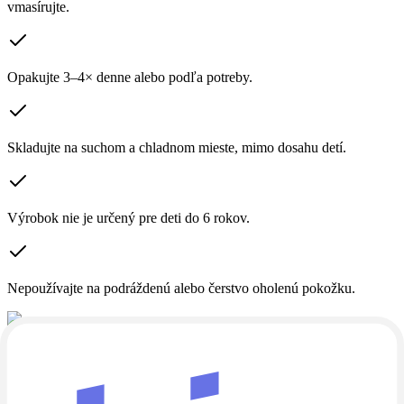
vmasírujte.
Opakujte 3–4× denne alebo podľa potreby.
Skladujte na suchom a chladnom mieste, mimo dosahu detí.
Výrobok nie je určený pre deti do 6 rokov.
Nepoužívajte na podráždenú alebo čerstvo oholenú pokožku.
Chladivý efekt mentolu a eukalyptu
Lokálna masáž kĺbov a svalov