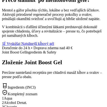
Prečo siahnuť po mentolovom géle?
Mentol a gáfor pôsobia rýchlo, lokálne a bez vedľajších účinkov.
Aktivujú prirodzené regeneračné procesy pokožky a svalov,
prinášajú okamžitú sviežosť a uvoľňujú aj hlbšie uložené napätie.
V kombinácii s ďalšími účinnými látkami predstavujú dokonalé
spojenie chladenia, úľavy a revitalizácie – presne to, čo potrebuješ
pri namáhaných kĺboch.
🛒 Vyskúšaj Najsilnejší kĺbový gél
Doručenie do 24 h • Doprava zdarma nad 40 €
Joint Boost Gel
Ingredients & Safety
Zloženie Joint Boost Gel
Precízne namiešaná receptúra pre chladivú masáž kĺbov a svalov –
presne podľa obalu.
Ingredients (INCI)
Kompletný zoznam
1
Aqua
2
Alcohol Denat.
3
Glycerin