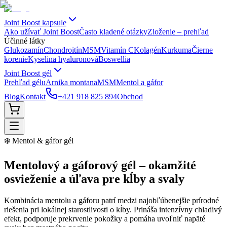
Joint Boost kapsule
Ako užívať Joint Boost
Často kladené otázky
Zloženie – prehľad
Účinné látky
Glukozamín
Chondroitín
MSM
Vitamín C
Kolagén
Kurkuma
Čierne
korenie
Kyselina hyaluronová
Boswellia
Joint Boost gél
Prehľad gélu
Arnika montana
MSM
Mentol a gáfor
Blog
Kontakt
+421 918 825 894
Obchod
❄️ Mentol & gáfor gél
Mentolový a gáforový gél – okamžité
osvieženie a úľava pre kĺby a svaly
Kombinácia mentolu a gáforu patrí medzi najobľúbenejšie prírodné
riešenia pri lokálnej starostlivosti o kĺby. Prináša intenzívny chladivý
efekt, podporuje prekrvenie pokožky a pomáha uvoľniť napäté