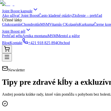
Joint Boost kapsule
Ako užívať Joint Boost
Často kladené otázky
Zloženie – prehľad
Účinné látky
Glukozamín
Chondroitín
MSM
Vitamín C
Kolagén
Kurkuma
Čierne kor
Joint Boost gél
Prehľad gélu
Arnika montana
MSM
Mentol a gáfor
Blog
Kontakt
+421 918 825 894
Obchod
Newsletter
Tipy pre zdravé kĺby a exkluzív
Andrej posiela krátke rady, ktoré vám pomôžu s pohybom bez bolesti