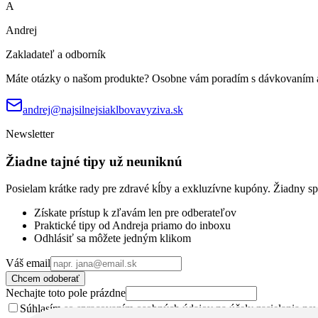
A
Andrej
Zakladateľ a odborník
Máte otázky o našom produkte? Osobne vám poradím s dávkovaním a 
andrej@najsilnejsiaklbovavyziva.sk
Newsletter
Žiadne tajné tipy už neuniknú
Posielam krátke rady pre zdravé kĺby a exkluzívne kupóny. Žiadny s
Získate prístup k zľavám len pre odberateľov
Praktické tipy od Andreja priamo do inboxu
Odhlásiť sa môžete jedným klikom
Váš email
Chcem odoberať
Nechajte toto pole prázdne
Súhlasím so spracovaním osobných údajov na účely zasielania new