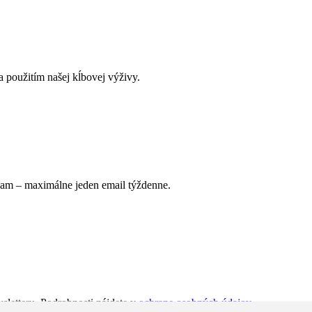
použitím našej kĺbovej výživy.
pam – maximálne jeden email týždenne.
sletteru. Podrobnosti nájdete v
ochrane osobných údajov
.