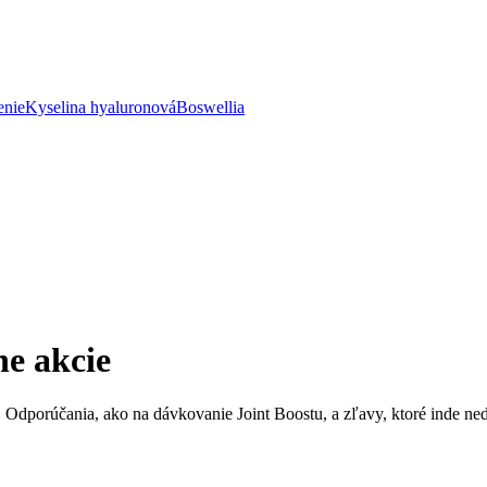
enie
Kyselina hyaluronová
Boswellia
ne akcie
. Odporúčania, ako na dávkovanie Joint Boostu, a zľavy, ktoré inde n