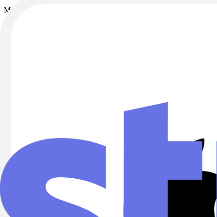
Môžete sa kedykoľvek odhlásiť priamo z emailu.
Platobné metódy