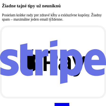
Žiadne tajné tipy už neuniknú
Posielam krátke rady pre zdravé kĺby a exkluzívne kupóny. Žiadny
spam – maximálne jeden email týždenne.
Získate prístup k zľavám len pre odberateľov
Praktické tipy od Andreja priamo do inboxu
Odhlásiť sa môžete jedným klikom
Váš email
Chcem odoberať
Nechajte toto pole prázdne
Súhlasím so spracovaním osobných údajov na účely zasielania
newsletteru. Podrobnosti nájdete v
ochrane osobných údajov
.
Môžete sa kedykoľvek odhlásiť priamo z emailu.
Platobné metódy