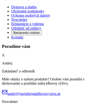
Doprava a platba
Obchodné podmienky
Ochrana osobných údajov
Newsletter
Reklamácie a vrátenia
Odstúpiť od zmluvy
Nastavenia cookies
Kontakt
Poradíme vám
A
Andrej
Zakladateľ a odborník
Máte otázky o našom produkte? Osobne vám poradím s
dávkovaním a použitím našej kĺbovej výživy.
andrej@najsilnejsiaklbovavyziva.sk
Newsletter