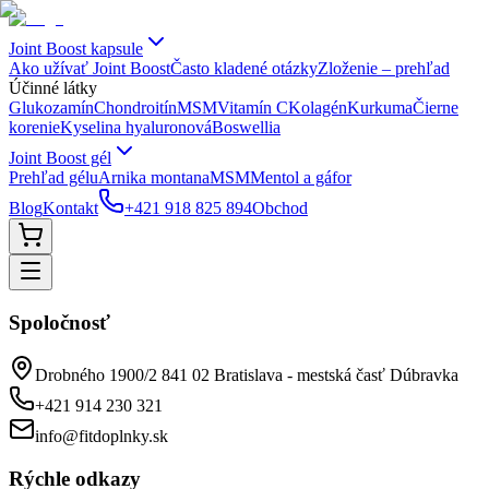
Joint Boost kapsule
Ako užívať Joint Boost
Často kladené otázky
Zloženie – prehľad
Účinné látky
Glukozamín
Chondroitín
MSM
Vitamín C
Kolagén
Kurkuma
Čierne
korenie
Kyselina hyaluronová
Boswellia
Joint Boost gél
Prehľad gélu
Arnika montana
MSM
Mentol a gáfor
Blog
Kontakt
+421 918 825 894
Obchod
Spoločnosť
Drobného 1900/2 841 02 Bratislava - mestská časť Dúbravka
+421 914 230 321
info@fitdoplnky.sk
Rýchle odkazy