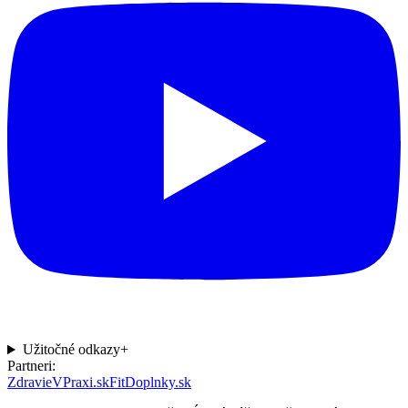
Užitočné odkazy
+
Partneri:
ZdravieVPraxi.sk
FitDoplnky.sk